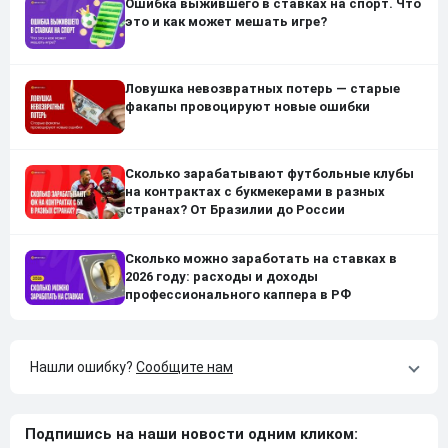
Ошибка выжившего в ставках на спорт. Что
это и как может мешать игре?
Ловушка невозвратных потерь — старые
факапы провоцируют новые ошибки
Сколько зарабатывают футбольные клубы
на контрактах с букмекерами в разных
странах? От Бразилии до России
Сколько можно заработать на ставках в
2026 году: расходы и доходы
профессионального каппера в РФ
Нашли ошибку?
Сообщите нам
Подпишись на наши новости одним кликом: