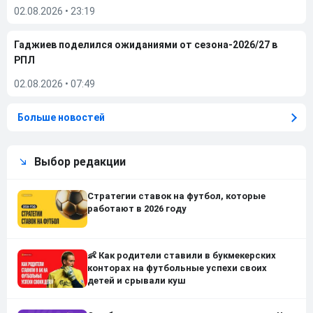
02.08.2026
•
23:19
Гаджиев поделился ожиданиями от сезона-2026/27 в
РПЛ
02.08.2026
•
07:49
Больше новостей
Выбор редакции
Стратегии ставок на футбол, которые
работают в 2026 году
👶 Как родители ставили в букмекерских
конторах на футбольные успехи своих
детей и срывали куш