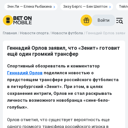
Энн Ли — Елена Рыбакина
Зизу Бергс — Бен Шелтон
Тейл
Войти
Главная
/
Новости спорта
/
Новости футбола
/
Геннадий Орлов заявил
Геннадий Орлов заявил, что «Зенит» готовит
ещё один громкий трансфер
Спортивный обозреватель и комментатор
Геннадий Орлов
поделился новостью о
предстоящем трансфере российского футболиста
в петербургский «Зенит». При этом, в целях
сохранения интриги, Орлов не стал раскрывать
личность возможного новобранца «сине-бело-
голубых».
Орлов отметил, что существует вероятность еще
одного громкого трансфера российского игрока в