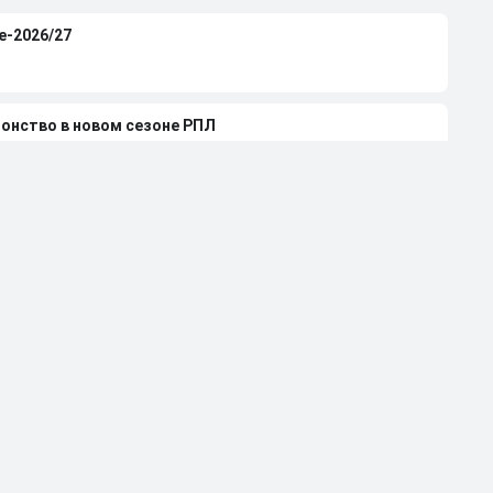
е-2026/27
ионство в новом сезоне РПЛ
 Даку после его националистических кричалок
льти в матче «Спартака»