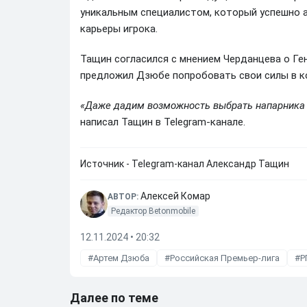
уникальным специалистом, который успешно 
карьеры игрока.
Тащин согласился с мнением Черданцева о Ге
предложил Дзюбе попробовать свои силы в к
«Даже дадим возможность выбрать напарника —
написал Тащин в Telegram‑канале.
Источник - Telegram-канал Александр Тащин
Алексей Комар
АВТОР:
Редактор Betonmobile
12.11.2024 • 20:32
Артем Дзюба
Российская Премьер-лига
Р
Далее по теме