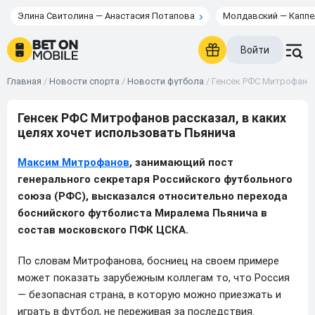
Элина Свитолина — Анастасия Потапова
Молдавский — Каппе
Войти
Главная
/
Новости спорта
/
Новости футбола
/
Генсек РФС Митрофанов
Генсек РФС Митрофанов рассказал, в каких
целях хочет использовать Пьянича
Максим Митрофанов
, занимающий пост
генерального секретаря Российского футбольного
союза (РФС), высказался относительно перехода
боснийского футболиста Миралема Пьянича в
состав московского ПФК ЦСКА.
По словам Митрофанова, босниец на своем примере
может показать зарубежным коллегам то, что Россия
— безопасная страна, в которую можно приезжать и
играть в футбол, не переживая за последствия.