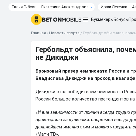
Талия Гибсон — Екатерина Александрова
Иржи Лехечка — А
Букмекеры
Бонусы
Про
Главная
/
Новости спорта
/
Гербольдт объяснила, поче
Гербольдт объяснила, поче
не Дикиджи
Бронзовый призер чемпионата России и т
Владислава Дикиджи на проход в квалифи
Дикиджи стал победителем чемпионата России
России большое количество претендентов на 
«
И вне зависимости от причин всегда трудно при
происходило за кулисами, спортсмен всегда дол
дальнейшем именно этим и можно утвердить с
«Матч ТВ».