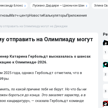
лександр Блокс
Лусиано Дардери — Цзюньчэн Шан
Элина Св
гнозы
Матч-центр
Новости
Калькуляторы
Приложения
му отправить на Олимпиаду могут не Дикиджи
Ре
му отправить на Олимпиаду могут
1
ренер Катарина Гербольдт высказалась о шансах
кацию к Олимпиаде-2026.
 2025 года, однако Гербольдт отметила, что в
2
Игры.
нять, по какой причине тебя не берут. Но что бы ни
3
жен бороться до конца. Это закаляет характер, а в
вою кандидатуру
», — сказала Гербольдт команде