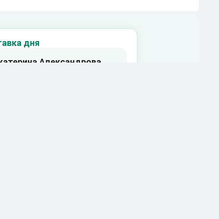
тавка дня
Екатерина Александрова
годня, 18:00
 500₽
ожный выигрыш
Ф1 (+3.5)
1.65
10000₽
+2%
Прибыль
орить ставку
ть прогноз >