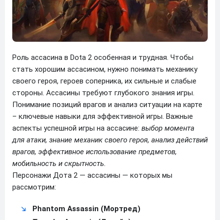
Роль ассасина в Dota 2 особенная и трудная. Чтобы
стать хорошим ассасином, нужно понимать механику
своего героя, героев соперника, их сильные и слабые
стороны. Ассасины требуют глубокого знания игры.
Понимание позиций врагов и анализ ситуации на карте
– ключевые навыки для эффективной игры. Важные
аспекты успешной игры на ассасине:
выбор момента
для атаки, знание механик своего героя, анализ действий
врагов, эффективное использование предметов,
мобильность и скрытность.
Персонажи Дота 2 — ассасины — которых мы
рассмотрим:
Phantom Assassin (Мортред)