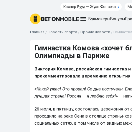
Каспер Рууд — Жуан Фонсека
Мо
Букмекеры
Бонусы
Про
Главная
/
Новости спорта
/
Прочие новости
/
Гимнастка
Гимнастка Комова «хочет б
Олимпиады в Париже
Виктория Комова, российская гимнастка и
прокомментировала церемонию открытия О
«Какой ужас! Это провал! Со дна постучали. Б
лучшая страна! Россия — я люблю тебя!» —
напи
26 июля, в пятницу, состоялась церемония от
проходило на реке Сена в столице страны-хоз
социальных сетях, в том числе от видных ме