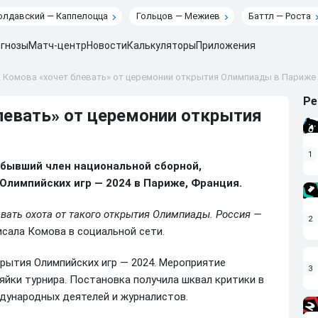
лдавский — Каппелоцца
Гольцов — Межиев
Баттл — Роста
гнозы
Матч-центр
Новости
Калькуляторы
Приложения
 Комова «хочет блевать» от церемонии открытия Олимпиады в Париже
Ре
левать» от церемонии открытия
1
 бывший член национальной сборной,
лимпийских игр — 2024 в Париже, Франция.
левать охота от такого открытия Олимпиады. Россия —
2
сала Комова в социальной сети.
крытия Олимпийских игр — 2024. Мероприятие
3
яйки турнира. Постановка получила шквал критики в
ждународных деятелей и журналистов.