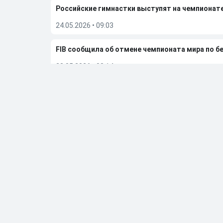
Российские гимнастки выступят на чемпионат
24.05.2026
•
09:03
FIB сообщила об отмене чемпионата мира по бе
23.05.2026
•
08:14
Дмитрий Губерниев подвел итоги встречи с Е
20.05.2026
•
12:55
Больше новостей
Выбор редакции