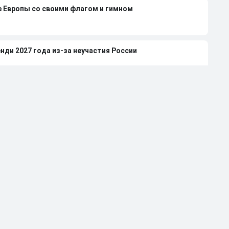
е Европы со своими флагом и гимном
нди 2027 года из-за неучастия России
леной Вяльбе и Дмитрием Свищевым