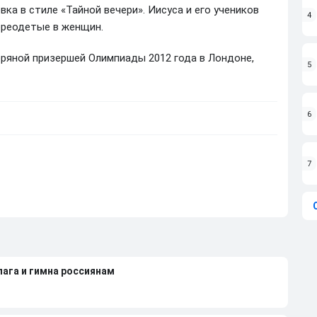
ка в стиле «Тайной вечери». Иисуса и его учеников
4
ереодетые в женщин.
ряной призершей Олимпиады 2012 года в Лондоне,
5
6
7
лага и гимна россиянам