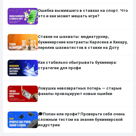
Ошибка выжившего в ставках на спорт. Что
это и как может мешать игре?
Ставки на шахматы: медиатурнир,
букмекерские контракты Карлсена и Хикару,
перелив шахматистов в ставки на Доту
Как стабильно обыгрывать букмекера:
стратегии для профи
Ловушка невозвратных потерь — старые
факапы провоцируют новые ошибки
🎓Попан или профи? Проверьте себя очень
сложным тестом на знание букмекерской
индустрии