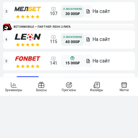
3
107
30 000₽
BETONMOBILE — ПАРТНЕР ЛЕОН 2 ЛИГА
4
115
40 000₽
5
15 000₽
141
6
3 000₽
19
7
64
10 000₽
Смотреть всех