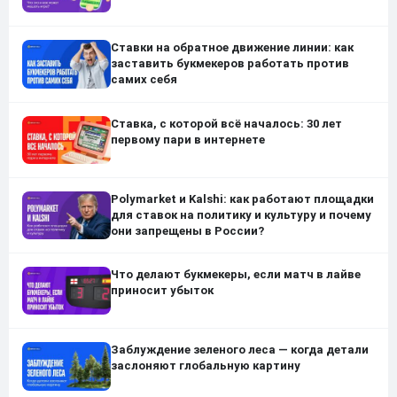
Ставки на обратное движение линии: как
заставить букмекеров работать против
самих себя
Ставка, с которой всё началось: 30 лет
первому пари в интернете
Polymarket и Kalshi: как работают площадки
для ставок на политику и культуру и почему
они запрещены в России?
Что делают букмекеры, если матч в лайве
приносит убыток
Заблуждение зеленого леса — когда детали
заслоняют глобальную картину