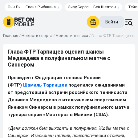
Энн Ли — Елена Рыбакина
Зизу Бергс — Бен Шелтон
Тейл
Войти
Главная
/
Новости спорта
/
Новости тенниса
/
Глава ФТР Тарпищев оц
Глава ФТР Тарпищев оценил шансы
Медведева в полуфинальном матче с
Синнером
Президент Федерации тенниса России
(ФТР)
Шамиль Тарпищев
поделился ожиданиями
от предстоящей встречи российского теннисиста
Даниила Медведева с итальянским спортсменом
Янником Синнером в рамках полуфинального матча
турнира серии «Мастерс» в Майами (США).
«Даня должен был выходить в полуфинал. Ждём матча с
Синнером. Итальянец цепкий, психологически стойкий,