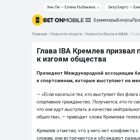
Энн Ли — Елена Рыбакина
Зизу Бергс — Бе
Букмекеры
Бонусы
Про
Главная
/
Новости спорта
/
Новости бокса и ММА
/
Глав
Глава IBA Кремлев призвал 
к изгоям общества
Президент Международной ассоциации бок
к спортсменам, которые выступают на ме
—
«Если касаться тех, кто выступает без флага 
спортивное гражданство. Получается, кто‑то св
что они едут выступать в качестве нейтрально
общества»
, — приводит слова Кремлева телек
Кремлев отметил, что у него нет конфликта 
словам, они встречаются и обсуждают разные