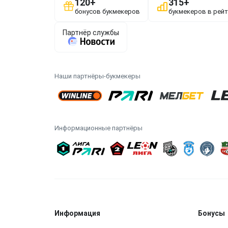
Наши партнёры-букмекеры
Информационные партнёры
Информация
Бонусы