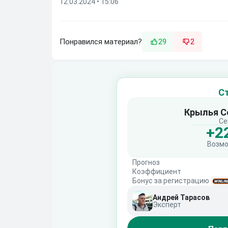
12.03.2024 • 15:06
Понравился материал?
29
2
С
Крылья С
Се
+2
Возм
Прогноз
Коэффициент
Бонус за регистрацию
Андрей Тарасов
Эксперт