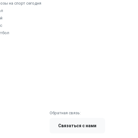
озы на спорт сегодня
ол
ей
с
етбол
Обратная связь:
Связаться с нами