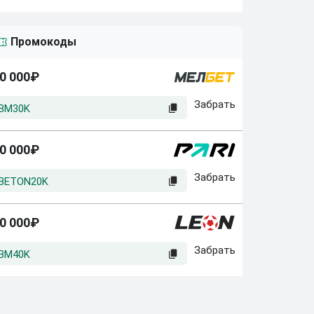
Промокоды
0 000₽
BM30K
0 000₽
BETON20K
0 000₽
BM40K