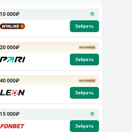
10 000₽
20 000₽
40 000₽
15 000₽