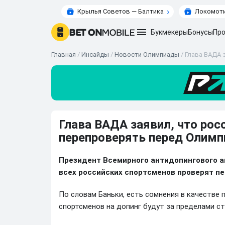
Крылья Советов — Балтика
Локомоти
Букмекеры
Бонусы
Про
Главная
/
Инсайды
/
Новости Олимпиады
/
Глава ВАДА 
Глава ВАДА заявил, что рос
перепроверять перед Олимп
Президент Всемирного антидопингового 
всех российских спортсменов проверят п
По словам Баньки, есть сомнения в качестве 
спортсменов на допинг будут за пределами ст