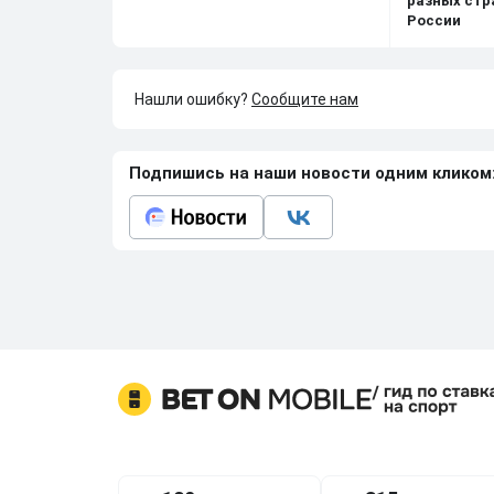
разных стр
России
Нашли ошибку?
Сообщите нам
Подпишись на наши новости одним кликом