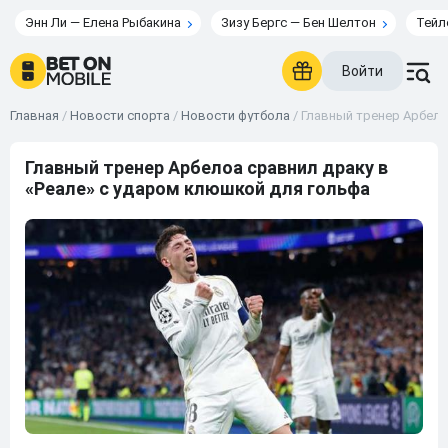
Энн Ли — Елена Рыбакина
Зизу Бергс — Бен Шелтон
Тейл
Войти
Главная
/
Новости спорта
/
Новости футбола
/
Главный тренер Арбело
Главный тренер Арбелоа сравнил драку в
«Реале» с ударом клюшкой для гольфа