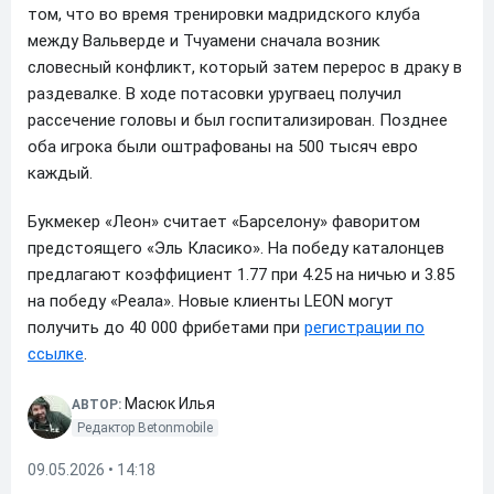
том, что во время тренировки мадридского клуба
между Вальверде и Тчуамени сначала возник
словесный конфликт, который затем перерос в драку в
раздевалке. В ходе потасовки уругваец получил
рассечение головы и был госпитализирован. Позднее
оба игрока были оштрафованы на 500 тысяч евро
каждый.
Букмекер «Леон» считает «Барселону» фаворитом
предстоящего «Эль Класико». На победу каталонцев
предлагают коэффициент 1.77 при 4.25 на ничью и 3.85
на победу «Реала». Новые клиенты LEON могут
получить до 40 000 фрибетами при
регистрации по
ссылке
.
Масюк Илья
АВТОР:
Редактор Betonmobile
09.05.2026 • 14:18