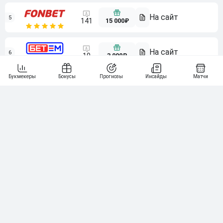
5
15 000₽
141
6
3 000₽
19
7
64
10 000₽
Смотреть всех