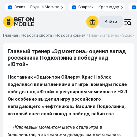
Зенит — Родина Москва
Спартак — Краснодар
Войти
Главная
/
Новости спорта
/
Новости хоккея
/
Главный тренер «Эдмонт
Главный тренер «Эдмонтона» оценил вклад
россиянина Подколзина в победу над
«Ютой»
Наставник «Эдмонтон Ойлерз» Крис Ноблох
поделился впечатлениями от игры команды после
победы над «Ютой» в регулярном чемпионате НХЛ.
Он особенно выделил игру российского
нападающего «нефтяников» Василия Подколзина,
который внес свой вклад в победу, забив гол.
—
«Ключевым моментом матча стала игра в
большинстве, в которой мы дважды смогли поразить