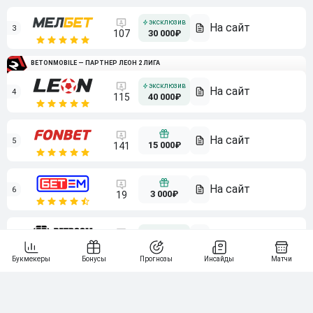
3
107
30 000₽
BETONMOBILE — ПАРТНЕР ЛЕОН 2 ЛИГА
4
115
40 000₽
5
15 000₽
141
6
3 000₽
19
7
64
10 000₽
Смотреть всех