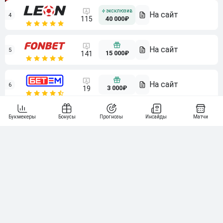
4
115
40 000₽
5
15 000₽
141
6
3 000₽
19
7
64
10 000₽
Смотреть всех