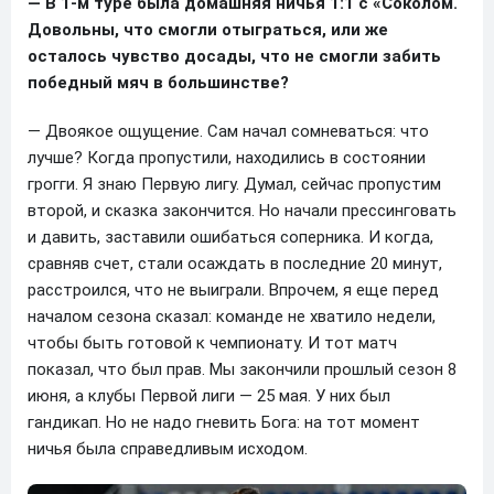
— В 1-м туре была домашняя ничья 1:1 с «Соколом.
Довольны, что смогли отыграться, или же
осталось чувство досады, что не смогли забить
победный мяч в большинстве?
— Двоякое ощущение. Сам начал сомневаться: что
лучше? Когда пропустили, находились в состоянии
грогги. Я знаю Первую лигу. Думал, сейчас пропустим
второй, и сказка закончится. Но начали прессинговать
и давить, заставили ошибаться соперника. И когда,
сравняв счет, стали осаждать в последние 20 минут,
расстроился, что не выиграли. Впрочем, я еще перед
началом сезона сказал: команде не хватило недели,
чтобы быть готовой к чемпионату. И тот матч
показал, что был прав. Мы закончили прошлый сезон 8
июня, а клубы Первой лиги — 25 мая. У них был
гандикап. Но не надо гневить Бога: на тот момент
ничья была справедливым исходом.