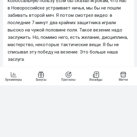
колоссальную пользу. Если бы сказал игрокам, что нас
в Новороссийске устраивает ничья, мы бы не пошли
забивать второй мяч. Я потом смотрел видео: в
последние 7 минут два крайних защитника играли
высоко на чужой половине поля. Такое везение надо
заслужить. Но, помимо него, есть желание, дисциплина,
мастерство, некоторые тактические вещи. Я бы не
списывал эту победу на везение. Это больше наша
заслуга.
— Реакция всей команды на этот гол была очень
эмоциональной. Насколько первая победа помогла
перед игрой с «Нефтехимиком»?
— Конечно, помогла. Мы живем эмоциями. Футбол без
них мертв. Такие победы говорят о силе духа внутри
коллектива. Во время матчей я чувствую дыхание
скамейки, как все переживают. И когда вся команда
бежит радоваться, это апофеоз! То, чем тренер