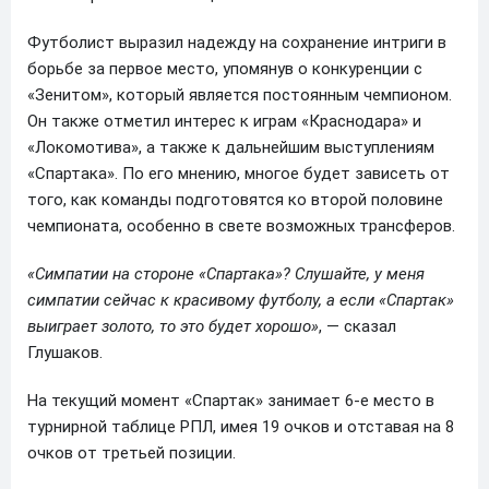
Футболист выразил надежду на сохранение интриги в
борьбе за первое место, упомянув о конкуренции с
«Зенитом», который является постоянным чемпионом.
Он также отметил интерес к играм «Краснодара» и
«Локомотива», а также к дальнейшим выступлениям
«Спартака». По его мнению, многое будет зависеть от
того, как команды подготовятся ко второй половине
чемпионата, особенно в свете возможных трансферов.
«Симпатии на стороне «Спартака»? Слушайте, у меня
симпатии сейчас к красивому футболу, а если «Спартак»
выиграет золото, то это будет хорошо»
, — сказал
Глушаков.
На текущий момент «Спартак» занимает 6-е место в
турнирной таблице РПЛ, имея 19 очков и отставая на 8
очков от третьей позиции.