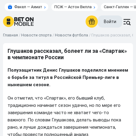
Факел — Ахмат
ПСЖ — Астон Вилла
Санкт-Галлен — 
Войти
Главная
/
Новости спорта
/
Новости футбола
/
Глушаков рассказал, бо
Глушаков рассказал, болеет ли за «Спартак»
в чемпионате России
Полузащитник Денис Глушаков поделился мнением
о борьбе за титул в Российской Премьер-лиге в
нынешнем сезоне.
Он отметил, что «Спартак», его бывший клуб,
традиционно начинает сезон удачно, но по мере его
завершения команде часто не хватает чего-то
важного. По словам Глушакова, делать выводы пока
рано, и лучше дождаться завершения чемпионата,
чтобы провести полноценный анализ.