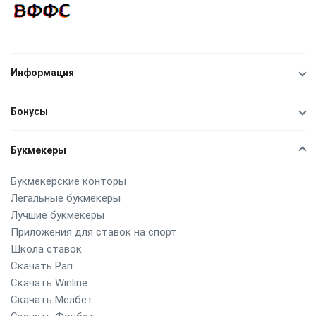
Информация
Бонусы
Букмекеры
Букмекерские конторы
Легальные букмекеры
Лучшие букмекеры
Приложения для ставок на спорт
Школа ставок
Скачать Pari
Скачать Winline
Скачать Мелбет