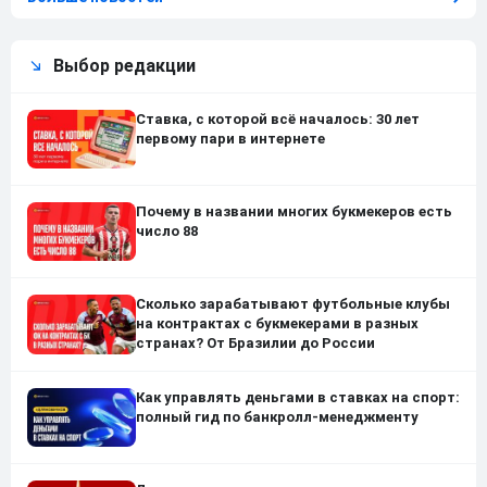
Выбор редакции
Ставка, с которой всё началось: 30 лет
первому пари в интернете
Почему в названии многих букмекеров есть
число 88
Сколько зарабатывают футбольные клубы
на контрактах с букмекерами в разных
странах? От Бразилии до России
Как управлять деньгами в ставках на спорт:
полный гид по банкролл-менеджменту