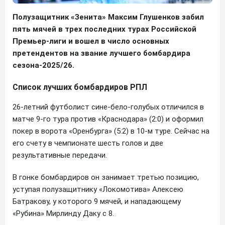
Полузащитник «Зенита» Максим Глушенков забил
пять мячей в трех последних турах Российской
Премьер-лиги и вошел в число основных
претендентов на звание лучшего бомбардира
сезона-2025/26.
Список лучших бомбардиров РПЛ
26-летний футболист сине-бело-голубых отличился в
матче 9-го тура против «Краснодара» (2:0) и оформил
покер в ворота «Оренбурга» (5:2) в 10-м туре. Сейчас на
его счету в чемпионате шесть голов и две
результативные передачи.
В гонке бомбардиров он занимает третью позицию,
уступая полузащитнику «Локомотива» Алексею
Батракову, у которого 9 мячей, и нападающему
«Рубина» Мирлинду Даку с 8.