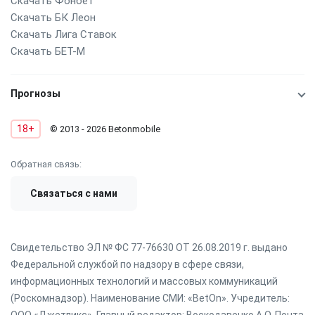
Скачать Фонбет
Скачать БК Леон
Скачать Лига Ставок
Скачать БЕТ-М
Прогнозы
18+
© 2013 - 2026 Betonmobile
Обратная связь:
Связаться с нами
Свидетельство ЭЛ № ФС 77-76630 ОТ 26.08.2019 г. выдано
Федеральной службой по надзору в сфере связи,
информационных технологий и массовых коммуникаций
(Роскомнадзор). Наименование СМИ: «BetOn». Учредитель: