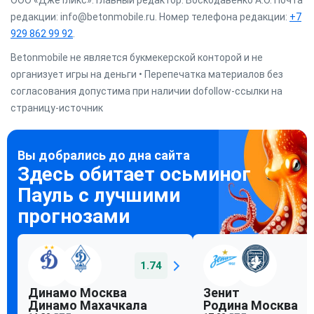
ООО «Джетликс». Главный редактор: Воскодавенко А.О. Почта
редакции: info@betonmobile.ru. Номер телефона редакции:
+7
929 862 99 92
.
Betonmobile не является букмекерской конторой и не
организует игры на деньги • Перепечатка материалов без
согласования допустима при наличии dofollow-ссылки на
страницу-источник
1.74
Динамо Москва
Зенит
Динамо Махачкала
Родина Москва