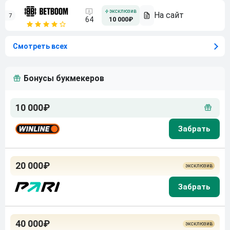
7
64
10 000₽
Смотреть всех
Бонусы букмекеров
10 000₽
20 000₽
40 000₽