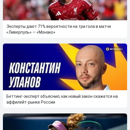
Эксперты дают 71% вероятности на три гола в матче
«Ливерпуль» — «Монако»
Беттинг-эксперт объяснил, как новый закон скажется на
аффилейт-рынке России