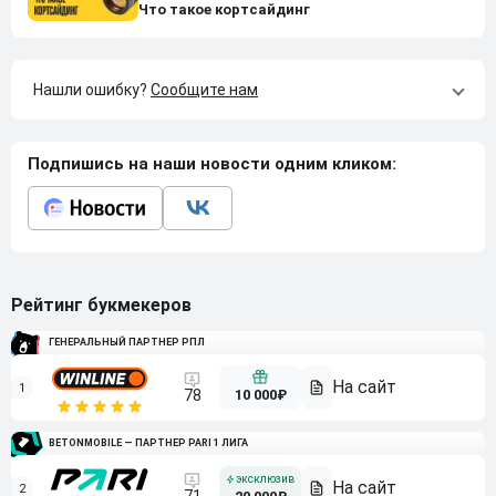
Что такое кортсайдинг
Нашли ошибку?
Сообщите нам
Подпишись на наши новости одним кликом:
Рейтинг букмекеров
ГЕНЕРАЛЬНЫЙ ПАРТНЕР РПЛ
1
10 000₽
78
BETONMOBILE — ПАРТНЕР PARI 1 ЛИГА
2