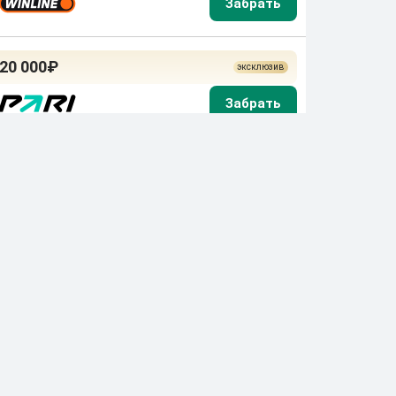
20 000₽
40 000₽
15 000₽
Промокоды