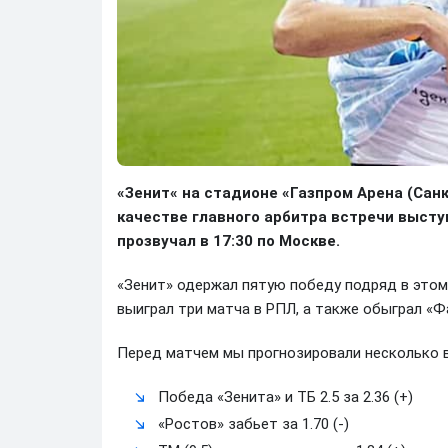
«Зенит« на стадионе «Газпром Арена (Санк
качестве главного арбитра встречи выст
прозвучал в 17:30 по Москве.
«Зенит» одержал пятую победу подряд в этом
выиграл три матча в РПЛ, а также обыграл «Ф
Перед матчем мы прогнозировали несколько в
Победа «Зенита» и ТБ 2.5 за 2.36 (+)
«Ростов» забьет за 1.70 (-)