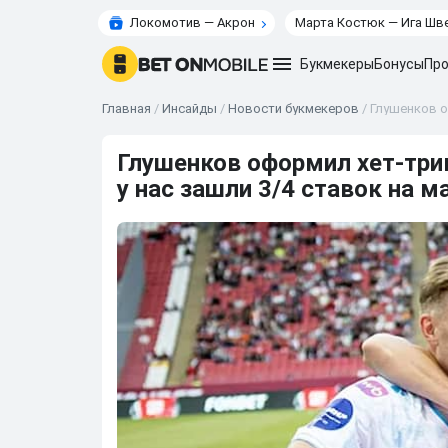
Локомотив — Акрон
Марта Костюк — Ига Шв
Букмекеры
Бонусы
Про
Главная
/
Инсайды
/
Новости букмекеров
/
Глушенков о
Глушенков оформил хет-трик
у нас зашли 3/4 ставок на м