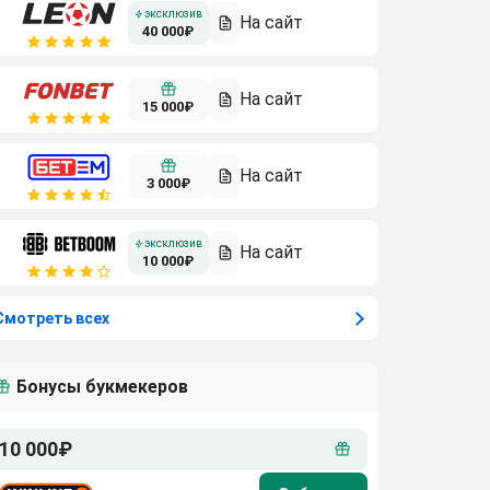
40 000₽
15 000₽
3 000₽
10 000₽
Смотреть всех
Бонусы букмекеров
10 000₽