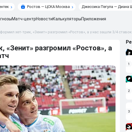
ентек
Ростов — ЦСКА Москва
Джессика Пегула — Диана 
гнозы
Матч-центр
Новости
Калькуляторы
Приложения
формил хет-трик, «Зенит» разгромил «Ростов», а у нас зашли 3/4 ставок
Ре
, «Зенит» разгромил «Ростов», а
атч
1
2
3