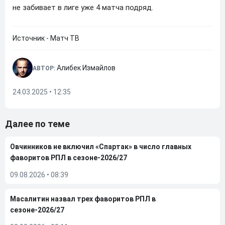
не забивает в лиге уже 4 матча подряд.
Источник - Матч ТВ
Алибек Измайлов
АВТОР:
24.03.2025 • 12:35
Далее по теме
Овчинников не включил «Спартак» в число главных
фаворитов РПЛ в сезоне-2026/27
09.08.2026
•
08:39
Масалитин назвал трех фаворитов РПЛ в
сезоне-2026/27