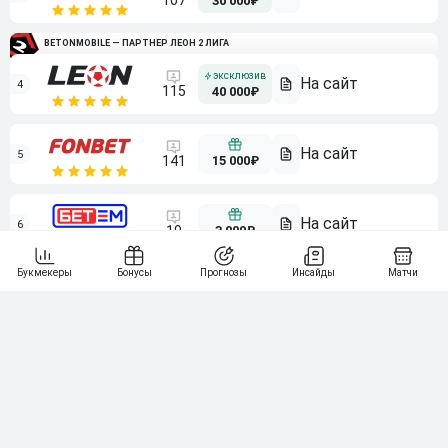
107
30 000₽
BETONMOBILE — ПАРТНЕР ЛЕОН 2 ЛИГА
4
115
40 000₽
5
15 000₽
141
6
3 000₽
19
7
64
10 000₽
Смотреть всех