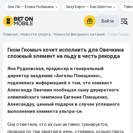
Энн Ли — Елена Рыбакина
Зизу Бергс — Бен Шелтон
Тейл
Войти
Главная
/
Новости спорта
/
Новости фигурного катания
/
Гном Гномыч 
Гном Гномыч хочет исполнить для Овечкина
сложный элемент на льду в честь рекорда
Яна Рудковская, продюсер и генеральный
директор академии «Ангелы Плющенко»,
поделилась информацией о том, что хоккеист
Александр Овечкин пообещал сыну двукратного
олимпийского чемпиона Евгения Плющенко,
Александру, ценный подарок в случае успешного
выполнения элемента ультра-си.
Она отметила, что их сын активно тренируется,
проводя по три занятия в день, стремясь осуществить