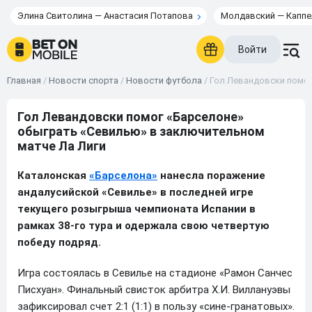
Элина Свитолина — Анастасия Потапова
Молдавский — Каппе
Войти
Главная
/
Новости спорта
/
Новости футбола
/
Гол Левандовски помог
Гол Левандовски помог «Барселоне»
обыграть «Севилью» в заключительном
матче Ла Лиги
Каталонская
«Барселона»
нанесла поражение
андалусийской «Севилье» в последней игре
текущего розыгрыша чемпионата Испании в
рамках 38-го тура и одержала свою четвертую
победу подряд.
Игра состоялась в Севилье на стадионе «Рамон Санчес
Писхуан». Финальный свисток арбитра Х.И. Виллануэвы
зафиксировал счет 2:1 (1:1) в пользу «сине-гранатовых».