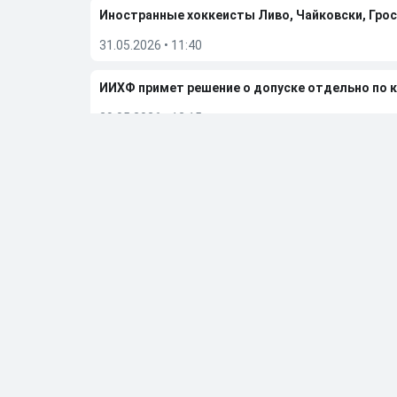
Иностранные хоккеисты Ливо, Чайковски, Грос
31.05.2026
•
11:40
ИИХФ примет решение о допуске отдельно по 
29.05.2026
•
12:15
TMZ назвал причину смерти четырехкратного 
29.05.2026
•
11:31
«Вегас» обыграл «Колорадо» и вышел в финал п
27.05.2026
•
06:50
Больше новостей
Выбор редакции