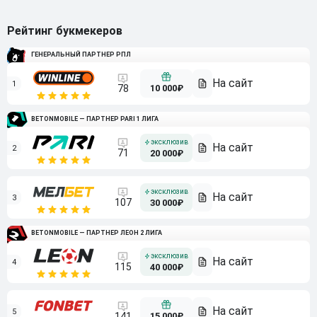
Рейтинг букмекеров
ГЕНЕРАЛЬНЫЙ ПАРТНЕР РПЛ
1
10 000₽
78
BETONMOBILE — ПАРТНЕР PARI 1 ЛИГА
2
71
20 000₽
3
107
30 000₽
BETONMOBILE — ПАРТНЕР ЛЕОН 2 ЛИГА
4
115
40 000₽
5
15 000₽
141