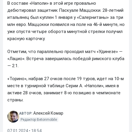
В составе «Наполи» в этой игре провально
дебютировал защитник Паскуале Маццокки. 28-летний
итальянец был куплен 1 января у «Салернитаны» за три
млн евро. Маццокки появился на поле на 46-й минуте, но
уже спустя четыре оборота минутной стрелки получил
красную карточку.
Отметим, что параллельно проходил матч «Удинезе» —
«Лацио». Встреча завершилась победой римского клуба
— 2:1.
«Торино», набрав 27 очков после 19 туров, идет на 10-м
месте в турнирной таблице Серии А. «Наполи», имея в
активе 28 очков, занимает 8-ю позицию в чемпионате
страны.
Алексей Комар
АВТОР:
Редактор Betonmobile
07.01.2024 • 18:54