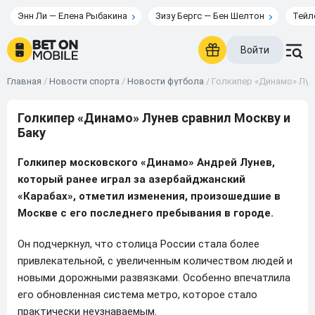
Энн Ли — Елена Рыбакина
Зизу Бергс — Бен Шелтон
Тейл
Войти
Главная
/
Новости спорта
/
Новости футбола
/
Голкипер «Динамо» Лун
Голкипер «Динамо» Лунев сравнил Москву и
Баку
Голкипер московского «Динамо» Андрей Лунев,
который ранее играл за азербайджанский
«Карабах», отметил изменения, произошедшие в
Москве с его последнего пребывания в городе.
Он подчеркнул, что столица России стала более
привлекательной, с увеличенным количеством людей и
новыми дорожными развязками. Особенно впечатлила
его обновленная система метро, которое стало
практически неузнаваемым.