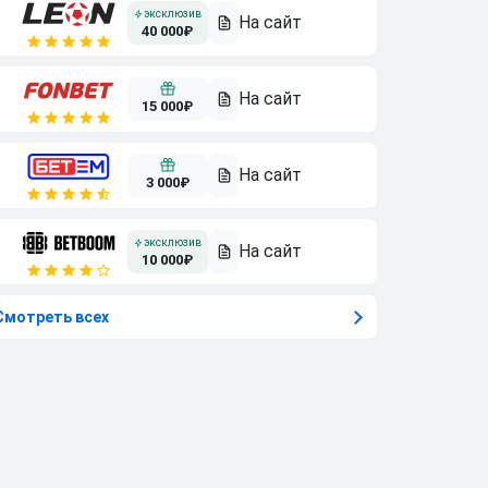
40 000₽
15 000₽
3 000₽
10 000₽
Смотреть всех