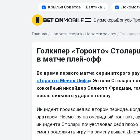
Крылья Советов — Балтика
Локомоти
Букмекеры
Бонусы
Про
Главная
/
Новости спорта
/
Новости хоккея
/
Голкипер 
Голкипер «Торонто» Столар
в матче плей-офф
Во время первого матча серии второго р
«Торонто Мейпл Лифс
» Энтони Столарц по
хоккейный инсайдер Эллиотт Фридман, го
после сильного удара в голову.
Инцидент произошел во втором периоде, ког
вратарем. Несмотря на очевидный контакт, а
инцидента Столарц почувствовал себя плохо —
смог продолжить игру. На замену вышел Джоз