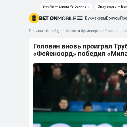
Энн Ли — Елена Рыбакина
Зизу Бергс — Бе
Букмекеры
Бонусы
Про
Главная
/
Инсайды
/
Новости букмекеров
/
Головин вно
Головин вновь проиграл Тру
«Фейеноорд» победил «Мил