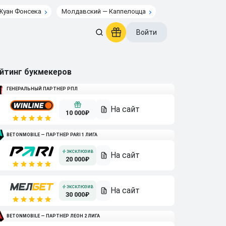
Жуан Фонсека
Молдавский — Каппелоцца
Войти
йтинг букмекеров
ГЕНЕРАЛЬНЫЙ ПАРТНЕР РПЛ
10 000₽
BETONMOBILE — ПАРТНЕР PARI 1 ЛИГА
20 000₽
30 000₽
BETONMOBILE — ПАРТНЕР ЛЕОН 2 ЛИГА