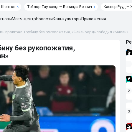
н Шелтон
Тейлор Таунсенд — Белинда Бенчич
Каспер Рууд — 
гнозы
Матч-центр
Новости
Калькуляторы
Приложения
вь проиграл Трубину без рукопожатия, «Фейеноорд» победил «Милан»
Ре
бину без рукопожатия,
ан»
1
2
3