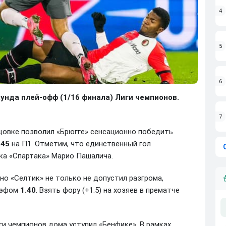
4
5
6
нда плей-офф (1/16 финала) Лиги чемпионов.
7
цовке позволил «Брюгге» сенсационно победить
.45
на П1. Отметим, что единственный гол
ка «Спартака» Марио Пашалича.
 но «Селтик» не только не допустил разгрома,
 кэфом
1.40
. Взять фору (+1.5) на хозяев в прематче
ги чемпионов дома уступил «Бенфике». В рамках