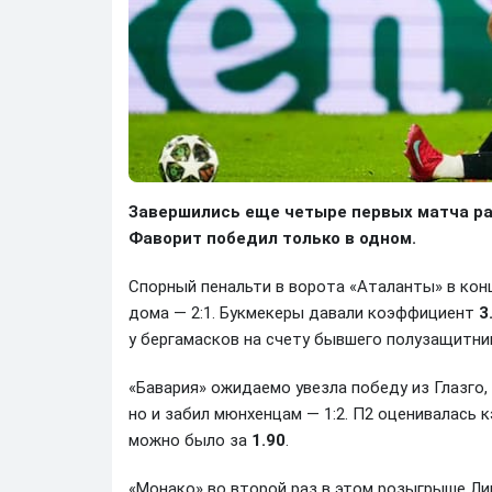
Завершились еще четыре первых матча рау
Фаворит победил только в одном.
Спорный пенальти в ворота «Аталанты» в кон
дома — 2:1. Букмекеры давали коэффициент
3
у бергамасков на счету бывшего полузащитни
«Бавария» ожидаемо увезла победу из Глазго,
но и забил мюнхенцам — 1:2. П2 оценивалась
можно было за
1.90
.
«Монако» во второй раз в этом розыгрыше Ли