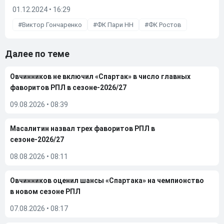
01.12.2024 • 16:29
Виктор Гончаренко
ФК Пари НН
ФК Ростов
Далее по теме
Овчинников не включил «Спартак» в число главных
фаворитов РПЛ в сезоне-2026/27
09.08.2026
•
08:39
Масалитин назвал трех фаворитов РПЛ в
сезоне-2026/27
08.08.2026
•
08:11
Овчинников оценил шансы «Спартака» на чемпионство
в новом сезоне РПЛ
07.08.2026
•
08:17