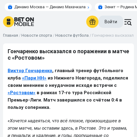
Динамо Москва — Динамо Махачкала
Зенит — Родина 
Войти
Главная
/
Новости спорта
/
Новости футбола
/
Гончаренко высказался
Гончаренко высказался о поражении в матче
с «Ростовом»
Виктор Гончаренко
, главный тренер футбольного
клуба
«Пари НН»
из Нижнего Новгорода, поделился
своим мнением о неудачном исходе встречи с
«Ростовом»
в рамках 17-го тура Российской
Премьер-Лиги. Матч завершился со счётом 0:4 в
пользу соперника.
«Хочется надеяться, что всё плохое, произошедшее в
этом матче, мы оставим здесь, в Ростове. Это и травма,
и пенальти, и удаление, и голы, пропущенные со