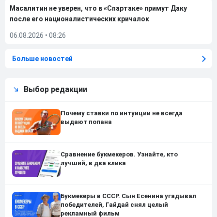
Масалитин не уверен, что в «Спартаке» примут Даку
после его националистических кричалок
06.08.2026
•
08:26
Больше новостей
Выбор редакции
Почему ставки по интуиции не всегда
выдают попана
Сравнение букмекеров. Узнайте, кто
лучший, в два клика
Букмекеры в СССР. Сын Есенина угадывал
победителей, Гайдай снял целый
рекламный фильм