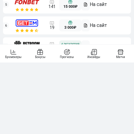
5
15 000₽
141
6
3 000₽
19
7
64
10 000₽
Смотреть всех