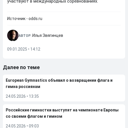
участвуют в международных соревнованиях.
Источник - odds.ru
Илья Звягинцев
АВТОР:
09.01.2025 • 14:12
Далее по теме
European Gymnastics объявил о возвращении флага и
гимна россиянам
24.05.2026
•
13:35
Российские гимнастки выступят на чемпионате Европы
со своими флагом и гимном
24.05.2026
•
09:03