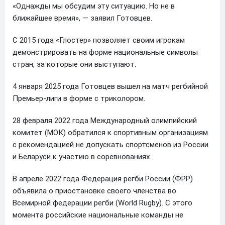
«Однажды мы обсудим эту ситуацию. Но не в
ближайшее время», — заявил Готовцев.
С 2015 года «Глостер» позволяет своим игрокам
демонстрировать на форме национальные символы
стран, за которые они выступают.
4 января 2025 года Готовцев вышел на матч регбийной
Премьер-лиги в форме с триколором.
28 февраля 2022 года Международный олимпийский
комитет (МОК) обратился к спортивным организациям
с рекомендацией не допускать спортсменов из России
и Беларуси к участию в соревнованиях.
В апреле 2022 года Федерация регби России (ФРР)
объявила о приостановке своего членства во
Всемирной федерации регби (World Rugby). С этого
момента российские национальные команды не