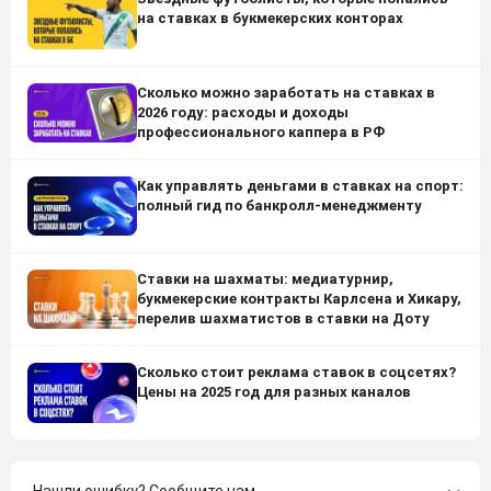
на ставках в букмекерских конторах
Сколько можно заработать на ставках в
2026 году: расходы и доходы
профессионального каппера в РФ
Как управлять деньгами в ставках на спорт:
полный гид по банкролл-менеджменту
Ставки на шахматы: медиатурнир,
букмекерские контракты Карлсена и Хикару,
перелив шахматистов в ставки на Доту
Сколько стоит реклама ставок в соцсетях?
Цены на 2025 год для разных каналов
Нашли ошибку?
Сообщите нам