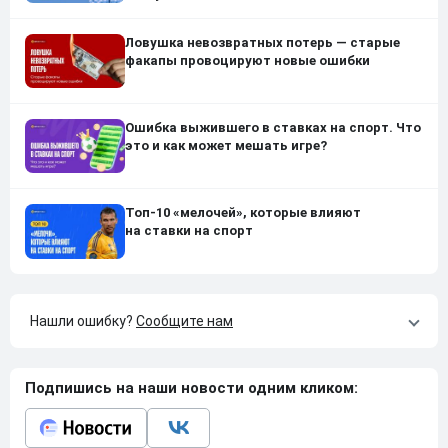
Ловушка невозвратных потерь — старые
факапы провоцируют новые ошибки
Ошибка выжившего в ставках на спорт. Что
это и как может мешать игре?
Топ-10 «мелочей», которые влияют
на ставки на спорт
Нашли ошибку?
Сообщите нам
Подпишись на наши новости одним кликом: