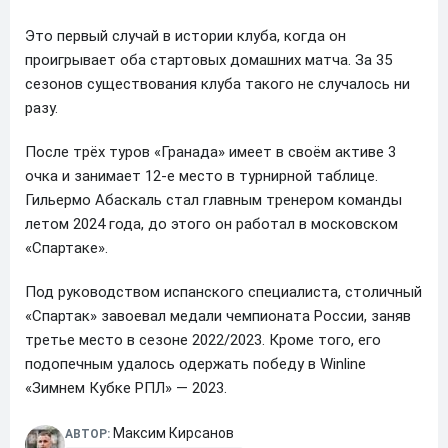
Это первый случай в истории клуба, когда он
проигрывает оба стартовых домашних матча. За 35
сезонов существования клуба такого не случалось ни
разу.
После трёх туров «Гранада» имеет в своём активе 3
очка и занимает 12-е место в турнирной таблице.
Гильермо Абаскаль стал главным тренером команды
летом 2024 года, до этого он работал в московском
«Спартаке».
Под руководством испанского специалиста, столичный
«Спартак» завоевал медали чемпионата России, заняв
третье место в сезоне 2022/2023. Кроме того, его
подопечным удалось одержать победу в Winline
«Зимнем Кубке РПЛ» — 2023.
Максим Кирсанов
АВТОР: