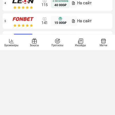
4
115
40 000₽
5
15 000₽
141
6
3 000₽
19
7
64
10 000₽
Смотреть всех