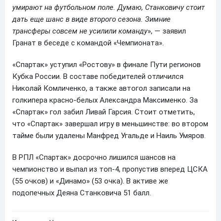
умирают на футбольном поле. Думаю, Станковичу стоит
дать еще шанс в виде второго сезона. Зимние
трансферы совсем не усилили команду
», — заявил
Гранат в беседе с командой «Чемпионата».
«Спартак» уступил «Ростову» в финале Пути регионов
Кубка России. В составе победителей отличился
Николай Комличенко, а также автогол записали на
голкипера красно-белых Александра Максименко. За
«Спартак» гол забил Ливай Гарсия. Стоит отметить,
что «Спартак» завершал игру в меньшинстве: во втором
тайме были удалены Манфред Угальде и Наиль Умяров.
В РПЛ «Спартак» досрочно лишился шансов на
чемпионство и выпал из топ-4, пропустив вперед ЦСКА
(55 очков) и «Динамо» (53 очка). В активе же
подопечных Деяна Станковича 51 балл.