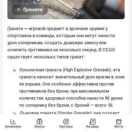
Граната
—
игровой предмет в арсенале оружия у
спортсмена в команде, которым они могут нанести
урон соперникам, создать дымовую завесу или
ослепить противника на несколько секунд. В CS:GO
существует несколько типов гранат:
Осколочная граната (High Explosive Grenade): эта
граната наносит значительный урон врагам в зоне
ее взрыва. Она особенно эффективна против
противников без брони, при максимальном
количестве здоровья способна нанести 96 урона
по сопернику без брони, с броней — всего 56.
Дымовая граната (Smoke Grenade): она создает
густой дым, который затрудняет видимость
игроков на 15 секунд с последующим