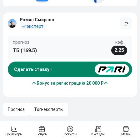
Роман Смирнов
эксперт
прогноз
кэф
2.25
ТБ (169.5)
Сделать ставку
Бонус за регистрацию 20 000 ₽
Прогноз
Топ-эксперты
Греция и Финляндия встречаются в рамках
Евробаскета. Игра пройдет 14 сентября и начнется