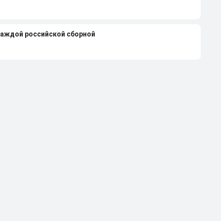
каждой российской сборной
чемпиона НХЛ Клода Лемье
лей-офф НХЛ-2026 при 4-0 в серии