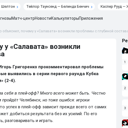
н Шелтон
Тейлор Таунсенд — Белинда Бенчич
Каспер Рууд — 
гнозы
Матч-центр
Новости
Калькуляторы
Приложения
о объяснил, почему у «Салавата» возникли проблемы с глубиной состав
Ре
у у «Салавата» возникли
ва
1
горь Григоренко прокомментировал проблемы
рые выявились в серии первого раунда Кубка
 (2-4).
2
ла себя в плей-офф? Много всего может быть. Честно
м пройдёт Челябинск, но тоже ошибся: игроки
 что успех в плей-офф зависит прежде всего от самих
3
жет добиться результата без их усилий. По его
, разговаривать и играть.