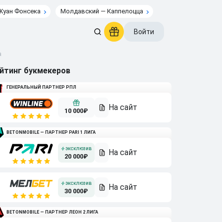
Жуан Фонсека
Молдавский — Каппелоцца
Войти
а
йтинг букмекеров
ГЕНЕРАЛЬНЫЙ ПАРТНЕР РПЛ
10 000₽
BETONMOBILE — ПАРТНЕР PARI 1 ЛИГА
20 000₽
30 000₽
BETONMOBILE — ПАРТНЕР ЛЕОН 2 ЛИГА