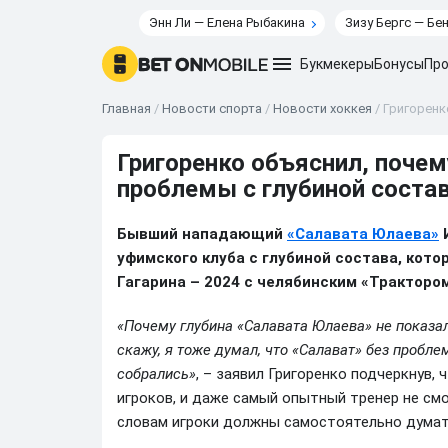
Энн Ли — Елена Рыбакина
Зизу Бергс — Бе
Букмекеры
Бонусы
Про
Главная
/
Новости спорта
/
Новости хоккея
/
Григоренк
Григоренко объяснил, почем
проблемы с глубиной соста
Бывший нападающий
«Салавата Юлаева»
И
уфимского клуба с глубиной состава, кото
Гагарина – 2024 с челябинским «Трактором»
«Почему глубина «Салавата Юлаева» не показа
скажу, я тоже думал, что «Салават» без пробле
собрались»
, – заявил Григоренко подчеркнув,
игроков, и даже самый опытный тренер не смо
словам игроки должны самостоятельно думать