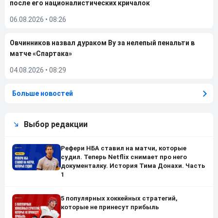
после его националистических кричалок
06.08.2026
•
08:26
Овчинников назвал дураком Ву за нелепый пенальти в
матче «Спартака»
04.08.2026
•
08:29
Больше новостей
Выбор редакции
Рефери НБА ставил на матчи, которые
судил. Теперь Netflix снимает про него
документалку. История Тима Донахи. Часть
1
5 популярных хоккейных стратегий,
которые не принесут прибыль