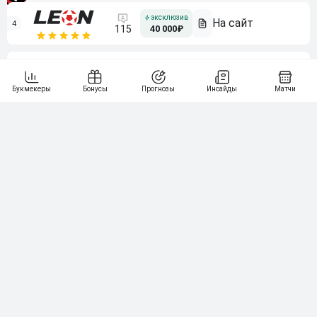
4
115
40 000₽
5
15 000₽
141
6
3 000₽
19
7
64
10 000₽
Смотреть всех