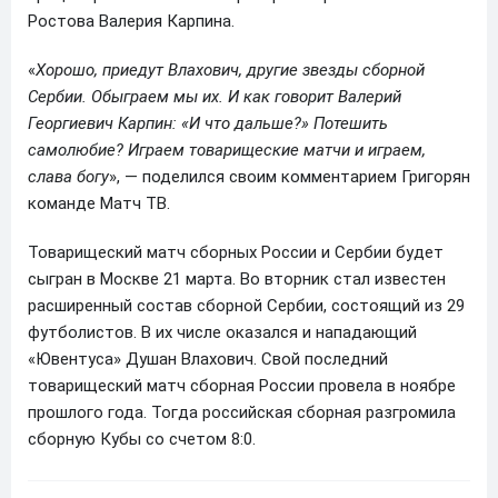
Ростова Валерия Карпина.
«
Хорошо, приедут Влахович, другие звезды сборной
Сербии. Обыграем мы их. И как говорит Валерий
Георгиевич Карпин: «И что дальше?» Потешить
самолюбие? Играем товарищеские матчи и играем,
слава богу
», — поделился своим комментарием Григорян
команде Матч ТВ.
Товарищеский матч сборных России и Сербии будет
сыгран в Москве 21 марта. Во вторник стал известен
расширенный состав сборной Сербии, состоящий из 29
футболистов. В их числе оказался и нападающий
«Ювентуса» Душан Влахович. Свой последний
товарищеский матч сборная России провела в ноябре
прошлого года. Тогда российская сборная разгромила
сборную Кубы со счетом 8:0.