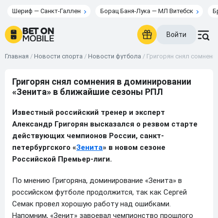
Шериф — Санкт-Галлен
Борац Баня-Лука — МЛ Витебск
Б
Войти
Главная
/
Новости спорта
/
Новости футбола
/
Григорян снял сомнени
Григорян снял сомнения в доминировании
«Зенита» в ближайшие сезоны РПЛ
Известный российский тренер и эксперт
Александр Григорян высказался о резвом старте
действующих чемпионов России, санкт-
петербургского «
Зенита
» в новом сезоне
Российской Премьер-лиги.
По мнению Григоряна, доминирование «Зенита» в
российском футболе продолжится, так как Сергей
Семак провел хорошую работу над ошибками.
Напомним, «Зенит» завоевал чемпионство прошлого