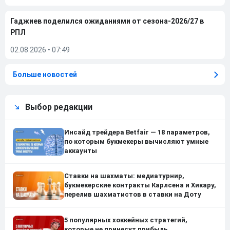
Гаджиев поделился ожиданиями от сезона-2026/27 в
РПЛ
02.08.2026
•
07:49
Больше новостей
Выбор редакции
Инсайд трейдера Betfair — 18 параметров,
по которым букмекеры вычисляют умные
аккаунты
Ставки на шахматы: медиатурнир,
букмекерские контракты Карлсена и Хикару,
перелив шахматистов в ставки на Доту
5 популярных хоккейных стратегий,
которые не принесут прибыль