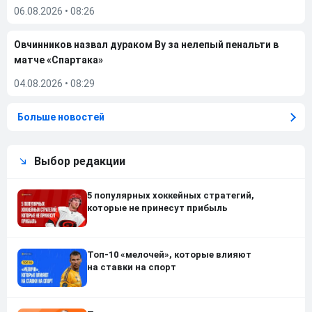
06.08.2026
•
08:26
Овчинников назвал дураком Ву за нелепый пенальти в
матче «Спартака»
04.08.2026
•
08:29
Больше новостей
Выбор редакции
5 популярных хоккейных стратегий,
которые не принесут прибыль
Топ-10 «мелочей», которые влияют
на ставки на спорт