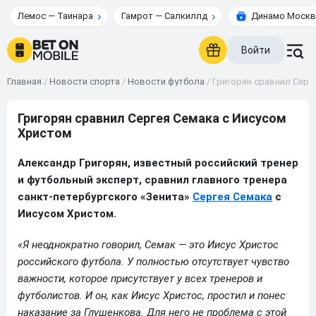
Лемос — Таинара
Гамрот — Салкиллд
Динамо Москв
Войти
Главная
/
Новости спорта
/
Новости футбола
/
Григорян сравнил Серг
Григорян сравнил Сергея Семака с Иисусом
Христом
Александр Григорян, известный российский тренер
и футбольный эксперт, сравнил главного тренера
санкт-петербургского «Зенита»
Сергея Семака
с
Иисусом Христом.
«Я неоднократно говорил, Семак — это Иисус Христос
российского футбола. У полностью отсутствует чувство
важности, которое присутствует у всех тренеров и
футболистов. И он, как Иисус Христос, простил и понес
наказание за Глушенкова. Для него не проблема с этой