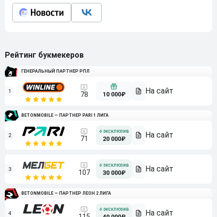
Рейтинг букмекеров
ГЕНЕРАЛЬНЫЙ ПАРТНЕР РПЛ
1
10 000₽
78
BETONMOBILE — ПАРТНЕР PARI 1 ЛИГА
2
71
20 000₽
3
107
30 000₽
BETONMOBILE — ПАРТНЕР ЛЕОН 2 ЛИГА
4
115
40 000₽