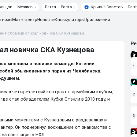
ольцов — Межиев
Баттл — Роста
Крылья Советов — Балт
гнозы
Матч-центр
Новости
Калькуляторы
Приложения
емя словами описал новичка СКА Кузнецова
Ре
ал новичка СКА Кузнецова
ся мнением о новичке команды Евгении
1
 собой обыкновенного парня из Челябинска,
одушием.
исал четырехлетний контракт с армейским клубом,
2
 где стал обладателем Кубка Стэнли в 2018 году, и
3
авными моментами с Кузнецовым в раздевалках и
актер. Он подчеркнул восхищение от знакомства с
 на опыт игры в НХЛ.