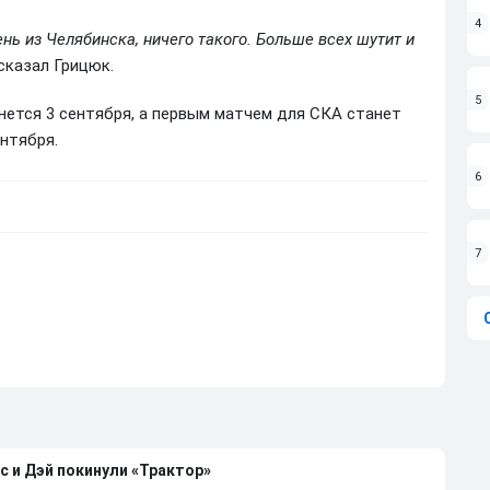
4
нь из Челябинска, ничего такого. Больше всех шутит и
 сказал Грицюк.
5
нется 3 сентября, а первым матчем для СКА станет
нтября.
6
7
с и Дэй покинули «Трактор»