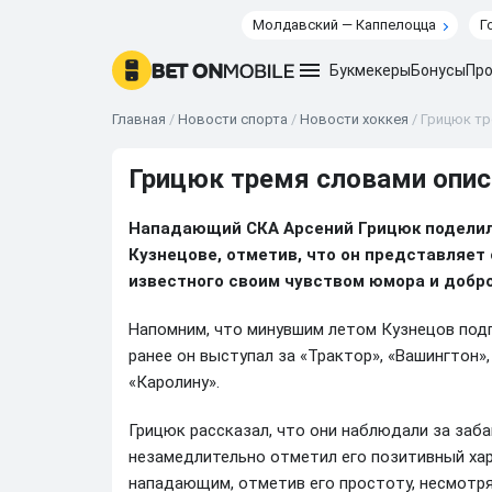
Молдавский — Каппелоцца
Г
Букмекеры
Бонусы
Про
Главная
/
Новости спорта
/
Новости хоккея
/
Грицюк тр
Грицюк тремя словами опис
Нападающий СКА Арсений Грицюк поделил
Кузнецове, отметив, что он представляет
известного своим чувством юмора и добр
Напомним, что минувшим летом Кузнецов подп
ранее он выступал за «Трактор», «Вашингтон»,
«Каролину».
Грицюк рассказал, что они наблюдали за заб
незамедлительно отметил его позитивный хар
нападающим, отметив его простоту, несмотря