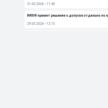
31.05.2026
•
11:40
ИИХФ примет решение о допуске отдельно по 
29.05.2026
•
12:15
TMZ назвал причину смерти четырехкратного 
29.05.2026
•
11:31
«Вегас» обыграл «Колорадо» и вышел в финал п
27.05.2026
•
06:50
Больше новостей
Выбор редакции