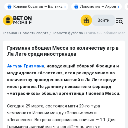
Крылья Советов — Балтика
Локомотив — Акрон
Войти
Главная
/
Новости спорта
/
Новости футбола
/
Гризманн обошел Месси
Гризманн обошел Месси по количеству игр в
Ла Лиге среди иностранцев
Антуан Гризманн
, нападающий сборной Франции и
мадридского «Атлетико», стал рекордсменом по
количеству проведенных матчей в Ла Лиге среди
иностранцев. По данному показателю форвард
«матрасников» обошел аргентинца Лионеля Месси.
Сегодня, 29 марта, состоялся матч 29-го тура
чемпионата Испании между «Эспаньолом» и
«Леганесом». Встреча завершилась вничью — 1:1. Для
Гризманна данный матч стал 521-м по счету в