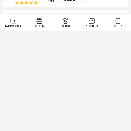
141
6
3 000₽
19
7
64
10 000₽
Смотреть всех