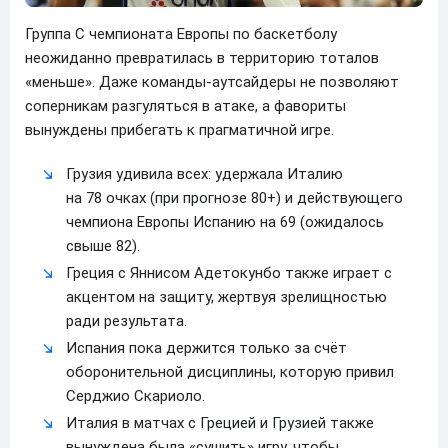
Группа C чемпионата Европы по баскетболу
неожиданно превратилась в территорию тоталов
«меньше». Даже команды-аутсайдеры не позволяют
соперникам разгуляться в атаке, а фавориты
вынуждены прибегать к прагматичной игре.
Грузия удивила всех: удержала Италию
на 78 очках (при прогнозе 80+) и действующего
чемпиона Европы Испанию на 69 (ожидалось
свыше 82).
Греция с Яннисом Адетокунбо также играет с
акцентом на защиту, жертвуя зрелищностью
ради результата.
Испания пока держится только за счёт
оборонительной дисциплины, которую привил
Серджио Скариоло.
Италия в матчах с Грецией и Грузией также
вынуждена была «сушить» игру, чтобы