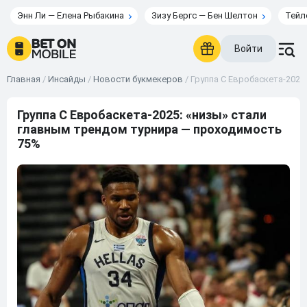
Энн Ли — Елена Рыбакина
Зизу Бергс — Бен Шелтон
Тейл
Войти
Главная
/
Инсайды
/
Новости букмекеров
/
Группа C Евробаскета-2025
Группа C Евробаскета-2025: «низы» стали
главным трендом турнира — проходимость
75%