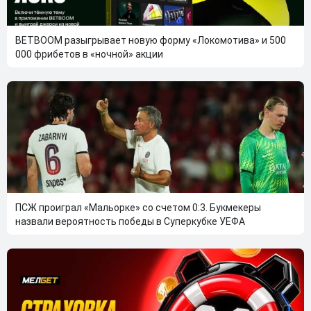
BETBOOM разыгрывает новую форму «Локомотива» и 500
000 фрибетов в «ночной» акции
ПСЖ проиграл «Мальорке» со счетом 0:3. Букмекеры
назвали вероятность победы в Суперкубке УЕФА