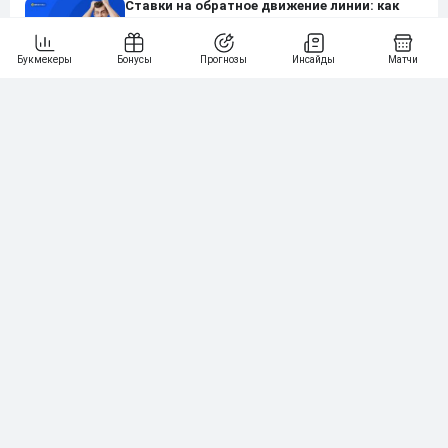
Ставки на обратное движение линии: как
заставить букмекеров работать против
самих себя
Книга «Сигнал и шум» Нейта Сильвера.
Краткое содержание для ставочника
Заблуждение зеленого леса — когда детали
заслоняют глобальную картину
Стратегия ставок на гол игрока в футболе.
Разбор от настоящих капперов с
примерами и пошаговым гайдом
Нашли ошибку?
Сообщите нам
Подпишись на наши новости одним кликом: