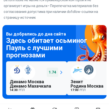
Betonmobile не является букмекерской конторой и не
организует игры на деньги • Перепечатка материалов без
согласования допустима при наличии dofollow-ссылки на
страницу-источник
1.74
Динамо Москва
Зенит
Динамо Махачкала
Родина Москва
14:30
РПЛ
17:00
РПЛ