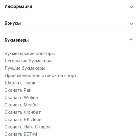
Информация
Бонусы
Букмекеры
Букмекерские конторы
Легальные букмекеры
Лучшие букмекеры
Приложения для ставок на спорт
Школа ставок
Скачать Pari
Скачать Winline
Скачать Мелбет
Скачать Фонбет
Скачать БК Леон
Скачать Лига Ставок
Скачать БЕТ-М