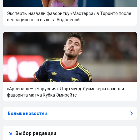
Эксперты назвали фаворитку «Мастерса» в Торонто после
сенсационного вылета Андреевой
«Арсенал» — «Боруссия» Дортмунд: букмекеры назвали
фаворита матча Кубка Эмирейтс
Больше новостей
Выбор редакции