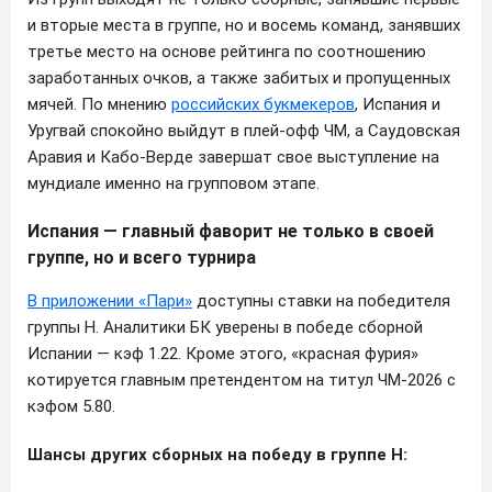
и вторые места в группе, но и восемь команд, занявших
третье место на основе рейтинга по соотношению
заработанных очков, а также забитых и пропущенных
мячей. По мнению
российских букмекеров
, Испания и
Уругвай спокойно выйдут в плей-офф ЧМ, а Саудовская
Аравия и Кабо-Верде завершат свое выступление на
мундиале именно на групповом этапе.
Испания — главный фаворит не только в своей
группе, но и всего турнира
В приложении «Пари»
доступны ставки на победителя
группы H. Аналитики БК уверены в победе сборной
Испании — кэф 1.22. Кроме этого, «красная фурия»
котируется главным претендентом на титул ЧМ-2026 с
кэфом 5.80.
Шансы других сборных на победу в группе H: