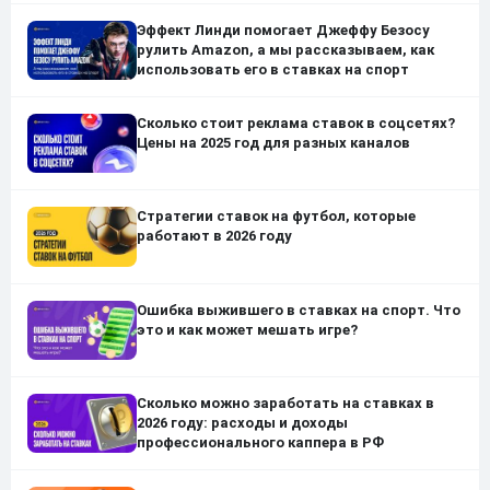
Эффект Линди помогает Джеффу Безосу
рулить Amazon, а мы рассказываем, как
использовать его в ставках на спорт
Сколько стоит реклама ставок в соцсетях?
Цены на 2025 год для разных каналов
Стратегии ставок на футбол, которые
работают в 2026 году
Ошибка выжившего в ставках на спорт. Что
это и как может мешать игре?
Сколько можно заработать на ставках в
2026 году: расходы и доходы
профессионального каппера в РФ