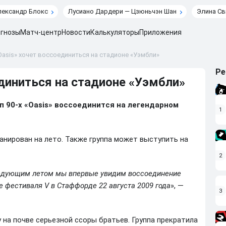
лександр Блокс
Лусиано Дардери — Цзюньчэн Шан
Элина Св
гнозы
Матч-центр
Новости
Калькуляторы
Приложения
Oasis» хочет воссоединиться на стадионе «Уэмбли»
Ре
единиться на стадионе «Уэмбли»
п 90-х «Oasis» воссоединится на легендарном
1
анирован на лето. Также группа может выступить на
2
ледующим летом мы впервые увидим воссоединение
е фестиваля V в Стаффорде 22 августа 2009 года
», —
3
у на почве серьезной ссоры братьев. Группа прекратила