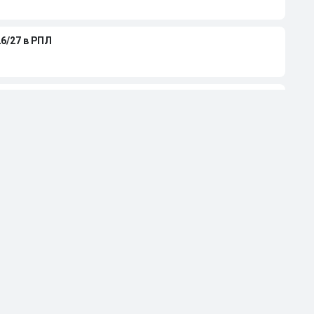
6/27 в РПЛ
тся на игре «Краснодара»