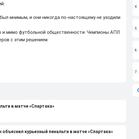
й.
4
 был мнимым, и они никогда по-настоящему не уходили
5
о и мимо футбольной общественности. Чемпионы АПЛ
еров с этим решением.
6
7
льти в матче «Спартака»
н объяснил курьезный пенальти в матче «Спартака»