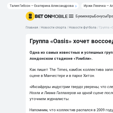
Талия Гибсон — Екатерина Александрова
Иржи Лехечка — А
Букмекеры
Бонусы
Про
Главная
/
Новости спорта
/
Новости футбола
/
Группа «
Группа «Oasis» хочет воссо
Одна из самых известных и успешных груп
лондонском стадионе «Уэмбли».
Как пишет The Times, камбэк коллектива запл
сцене в Манчестере и в парке Хитон.
«
Инсайдеры индустрии твердо уверены, что с
Ноэла и Лиама Галлахеров на одной сцене посл
уточнили журналисты.
Напомним, что коллектив распался в 2009 год