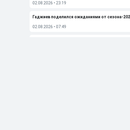
02.08.2026
•
23:19
Гаджиев поделился ожиданиями от сезона-202
02.08.2026
•
07:49
Мостовой заявил, что уход Сперцяна сказывае
01.08.2026
•
07:25
Больше новостей
Выбор редакции