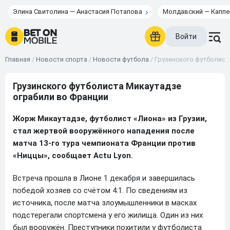
Элина Свитолина — Анастасия Потапова
Молдавский — Каппе
Войти
Главная
/
Новости спорта
/
Новости футбола
/
Грузинского футболист
Грузинского футболиста Микаутадзе
ограбили во Франции
Жорж Микаутадзе, футболист «Лиона» из Грузии,
стал жертвой вооружённого нападения после
матча 13-го тура чемпионата Франции против
«Ниццы», сообщает Actu Lyon.
Встреча прошла в Лионе 1 декабря и завершилась
победой хозяев со счётом 4:1. По сведениям из
источника, после матча злоумышленники в масках
подстерегали спортсмена у его жилища. Один из них
был вооружён. Преступники похитили у футболиста