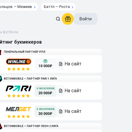
ольцов — Межиев
Баттл — Роста
Войти
м футболе
йтинг букмекеров
ГЕНЕРАЛЬНЫЙ ПАРТНЕР РПЛ
10 000₽
BETONMOBILE — ПАРТНЕР PARI 1 ЛИГА
20 000₽
30 000₽
BETONMOBILE — ПАРТНЕР ЛЕОН 2 ЛИГА