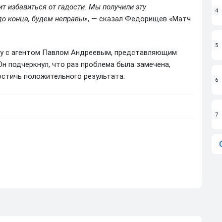
ит избавиться от гадости. Мы получили эту
4
до конца, будем неправы»
, — сказал Федорищев «Матч
5
чу с агентом Павлом Андреевым, представляющим
н подчеркнул, что раз проблема была замечена,
стичь положительного результата.
6
7