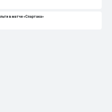
льти в матче «Спартака»
н объяснил курьезный пенальти в матче «Спартака»
6/27 в РПЛ