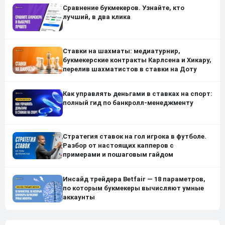
Сравнение букмекеров. Узнайте, кто
лучший, в два клика
Ставки на шахматы: медиатурнир,
букмекерские контракты Карлсена и Хикару,
перелив шахматистов в ставки на Доту
Как управлять деньгами в ставках на спорт:
полный гид по банкролл-менеджменту
Стратегия ставок на гол игрока в футболе.
Разбор от настоящих капперов с
примерами и пошаговым гайдом
Инсайд трейдера Betfair — 18 параметров,
по которым букмекеры вычисляют умные
аккаунты