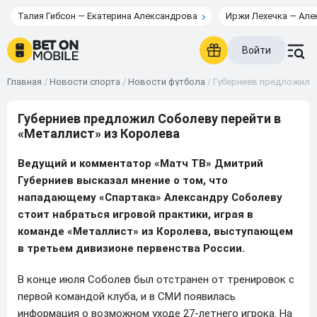
Талия Гибсон — Екатерина Александрова
Иржи Лехечка — Але
Войти
Главная
/
Новости спорта
/
Новости футбола
/
Губерниев предложил С
Губерниев предложил Соболеву перейти в
«Металлист» из Королева
Ведущий и комментатор «Матч ТВ» Дмитрий
Губерниев высказал мнение о том, что
нападающему «Спартака» Александру Соболеву
стоит набраться игровой практики, играя в
команде «Металлист» из Королева, выступающем
в третьем дивизионе первенства России.
В конце июля Соболев был отстранен от тренировок с
первой командой клуба, и в СМИ появилась
информация о возможном уходе 27-летнего игрока. На