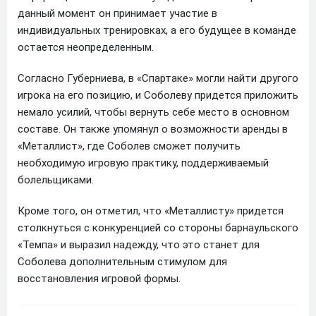
данный момент он принимает участие в
индивидуальных тренировках, а его будущее в команде
остается неопределенным.
Согласно Губерниева, в «Спартаке» могли найти другого
игрока на его позицию, и Соболеву придется приложить
немало усилий, чтобы вернуть себе место в основном
составе. Он также упомянул о возможности аренды в
«Металлист», где Соболев сможет получить
необходимую игровую практику, поддерживаемый
болельщиками.
Кроме того, он отметил, что «Металлисту» придется
столкнуться с конкуренцией со стороны барнаульского
«Темпа» и выразил надежду, что это станет для
Соболева дополнительным стимулом для
восстановления игровой формы.