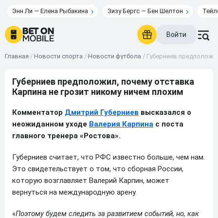
Энн Ли — Елена Рыбакина
Зизу Бергс — Бен Шелтон
Тейл
Войти
Главная
/
Новости спорта
/
Новости футбола
/
Губерниев предположил
Губерниев предположил, почему отставка
Карпина не грозит никому ничем плохим
Комментатор
Дмитрий Губерниев
высказался о
неожиданном уходе
Валерия Карпина
с поста
главного тренера «Ростова».
Губерниев считает, что РФС известно больше, чем нам.
Это свидетельствует о том, что сборная России,
которую возглавляет Валерий Карпин, может
вернуться на международную арену.
«
Поэтому будем следить за развитием событий, но, как